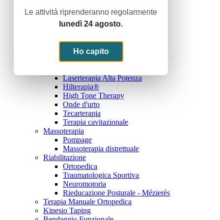
Riabilitazione Domiciliare
Le attività riprenderanno regolarmente
Noi e lo sport
lunedì 24 agosto.
Trattamenti
Terapie Fisiche Strumentali
Elettroterapia Antalgica
Elettroterapia Di Stimolazione
Ho capito
Ultrasuonoterapia
Magnetoterapia
Laserterapia Alta Potenza
Hilterapia®
High Tone Therapy
Onde d'urto
Tecarterapia
Terapia cavitazionale
Massoterapia
Pompage
Massoterapia distrettuale
Riabilitazione
Ortopedica
Traumatologica Sportiva
Neuromotoria
Rieducazione Posturale - Mézierès
Terapia Manuale Ortopedica
Kinesio Taping
Bendaggio Funzionale