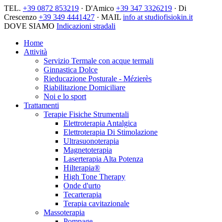
TEL.
+39 0872 853219
· D'Amico
+39 347 3326219
· Di
Crescenzo
+39 349 4441427
· MAIL
info at studiofisiokin.it
DOVE SIAMO
Indicazioni stradali
Home
Attività
Servizio Termale con acque termali
Ginnastica Dolce
Rieducazione Posturale - Mézierès
Riabilitazione Domiciliare
Noi e lo sport
Trattamenti
Terapie Fisiche Strumentali
Elettroterapia Antalgica
Elettroterapia Di Stimolazione
Ultrasuonoterapia
Magnetoterapia
Laserterapia Alta Potenza
Hilterapia®
High Tone Therapy
Onde d'urto
Tecarterapia
Terapia cavitazionale
Massoterapia
Pompage