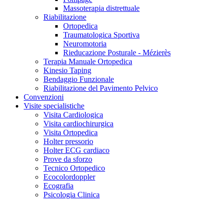
Massoterapia distrettuale
Riabilitazione
Ortopedica
Traumatologica Sportiva
Neuromotoria
Rieducazione Posturale - Mézierès
Terapia Manuale Ortopedica
Kinesio Taping
Bendaggio Funzionale
Riabilitazione del Pavimento Pelvico
Convenzioni
Visite specialistiche
Visita Cardiologica
Visita cardiochirurgica
Visita Ortopedica
Holter pressorio
Holter ECG cardiaco
Prove da sforzo
Tecnico Ortopedico
Ecocolordoppler
Ecografia
Psicologia Clinica