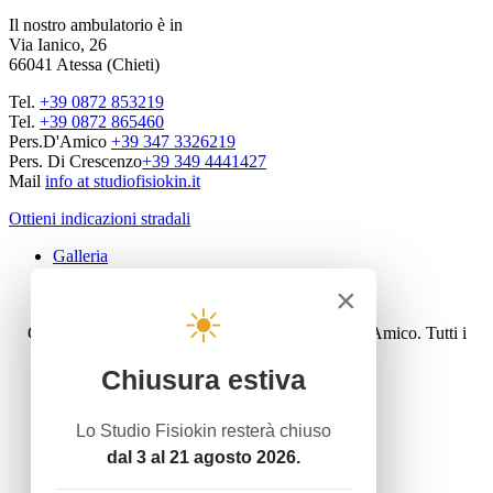
Il nostro ambulatorio è in
Via Ianico, 26
66041 Atessa (Chieti)
Tel.
+39 0872 853219
Tel.
+39 0872 865460
Pers.D'Amico
+39 347 3326219
Pers. Di Crescenzo
+39 349 4441427
Mail
info at studiofisiokin.it
Ottieni indicazioni stradali
Galleria
Privacy policy
×
Cookie law
☀
Copyright © 2016 Studiofisiokin - Dott. Carlo D'Amico. Tutti i
diritti riservati.
Sito web realizzato da
Publivoro
Chiusura estiva
Home
Attività
Lo Studio Fisiokin resterà chiuso
Servizio Termale con acque termali
dal 3 al 21 agosto 2026.
Ginnastica Dolce
Rieducazione Posturale - Mézierès