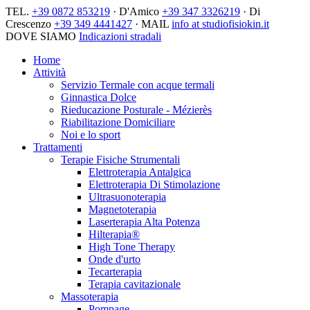
TEL.
+39 0872 853219
· D'Amico
+39 347 3326219
· Di
Crescenzo
+39 349 4441427
· MAIL
info at studiofisiokin.it
DOVE SIAMO
Indicazioni stradali
Home
Attività
Servizio Termale con acque termali
Ginnastica Dolce
Rieducazione Posturale - Mézierès
Riabilitazione Domiciliare
Noi e lo sport
Trattamenti
Terapie Fisiche Strumentali
Elettroterapia Antalgica
Elettroterapia Di Stimolazione
Ultrasuonoterapia
Magnetoterapia
Laserterapia Alta Potenza
Hilterapia®
High Tone Therapy
Onde d'urto
Tecarterapia
Terapia cavitazionale
Massoterapia
Pompage