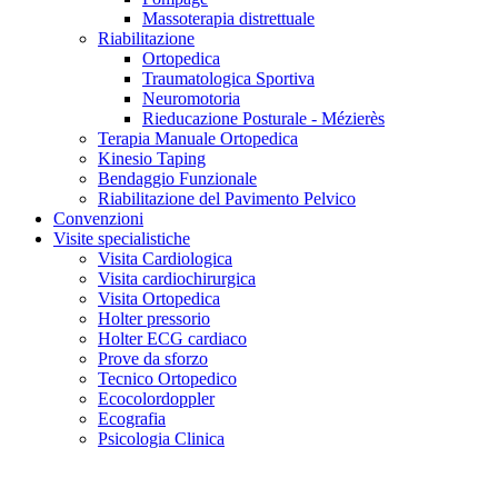
Massoterapia distrettuale
Riabilitazione
Ortopedica
Traumatologica Sportiva
Neuromotoria
Rieducazione Posturale - Mézierès
Terapia Manuale Ortopedica
Kinesio Taping
Bendaggio Funzionale
Riabilitazione del Pavimento Pelvico
Convenzioni
Visite specialistiche
Visita Cardiologica
Visita cardiochirurgica
Visita Ortopedica
Holter pressorio
Holter ECG cardiaco
Prove da sforzo
Tecnico Ortopedico
Ecocolordoppler
Ecografia
Psicologia Clinica