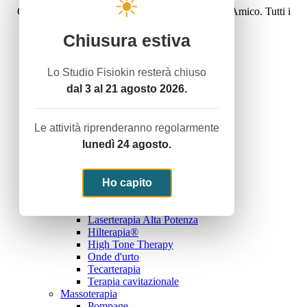
☀
Copyright © 2016 Studiofisiokin - Dott. Carlo D'Amico. Tutti i
diritti riservati.
Sito web realizzato da
Publivoro
Chiusura estiva
Home
Attività
Lo Studio Fisiokin resterà chiuso
Servizio Termale con acque termali
dal 3 al 21 agosto 2026.
Ginnastica Dolce
Rieducazione Posturale - Mézierès
Riabilitazione Domiciliare
Le attività riprenderanno regolarmente
Noi e lo sport
lunedì 24 agosto.
Trattamenti
Terapie Fisiche Strumentali
Elettroterapia Antalgica
Elettroterapia Di Stimolazione
Ho capito
Ultrasuonoterapia
Magnetoterapia
Laserterapia Alta Potenza
Hilterapia®
High Tone Therapy
Onde d'urto
Tecarterapia
Terapia cavitazionale
Massoterapia
Pompage