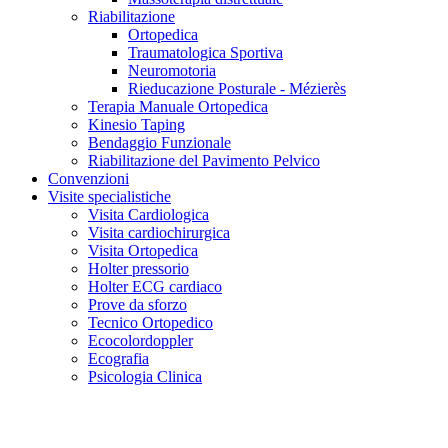
Riabilitazione
Ortopedica
Traumatologica Sportiva
Neuromotoria
Rieducazione Posturale - Mézierès
Terapia Manuale Ortopedica
Kinesio Taping
Bendaggio Funzionale
Riabilitazione del Pavimento Pelvico
Convenzioni
Visite specialistiche
Visita Cardiologica
Visita cardiochirurgica
Visita Ortopedica
Holter pressorio
Holter ECG cardiaco
Prove da sforzo
Tecnico Ortopedico
Ecocolordoppler
Ecografia
Psicologia Clinica