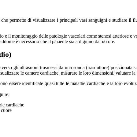
he permette di visualizzare i principali vasi sanguigni e studiare il 
io e il monitoraggio delle patologie vascolari come stenosi arteriose e 
’addome è necessario che il paziente sia a digiuno da 5/6 ore.
dio)
erso gli ultrasuoni trasmessi da una sonda (trasduttore) posizionata sul
ualizzare le camere cardiache, misurare le loro dimensioni, valutare la 
no essere identificate quasi tutte le malattie cardiache e la loro evol
guire:
vole cardiache
l cuore