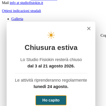
Mail
info at studiofisiokin.it
Ottieni indicazioni stradali
Galleria
Privacy policy
×
Cookie law
☀
Cop
Chiusura estiva
Home
Attività
Servizio Termale con acque termali
Lo Studio Fisiokin resterà chiuso
Ginnastica Dolce
Rieducazione Posturale - Mézierès
dal 3 al 21 agosto 2026.
Riabilitazione Domiciliare
Noi e lo sport
Trattamenti
Le attività riprenderanno regolarmente
Terapie Fisiche Strumentali
Elettroterapia Antalgica
lunedì 24 agosto.
Elettroterapia Di Stimolazione
Ultrasuonoterapia
Magnetoterapia
Ho capito
Laserterapia Alta Potenza