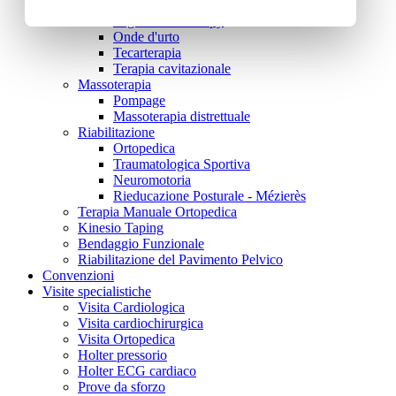
Hilterapia®
High Tone Therapy
Onde d'urto
Tecarterapia
Terapia cavitazionale
Massoterapia
Pompage
Massoterapia distrettuale
Riabilitazione
Ortopedica
Traumatologica Sportiva
Neuromotoria
Rieducazione Posturale - Mézierès
Terapia Manuale Ortopedica
Kinesio Taping
Bendaggio Funzionale
Riabilitazione del Pavimento Pelvico
Convenzioni
Visite specialistiche
Visita Cardiologica
Visita cardiochirurgica
Visita Ortopedica
Holter pressorio
Holter ECG cardiaco
Prove da sforzo