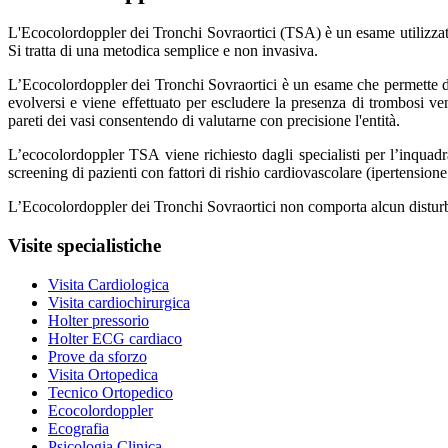
L'Ecocolordoppler dei Tronchi Sovraortici (TSA) è un esame utilizzato p
Si tratta di una metodica semplice e non invasiva.
L’Ecocolordoppler dei Tronchi Sovraortici è un esame che permette di st
evolversi e viene effettuato per escludere la presenza di trombosi ve
pareti dei vasi consentendo di valutarne con precisione l'entità.
L’ecocolordoppler TSA viene richiesto dagli specialisti per l’inquadr
screening di pazienti con fattori di rishio cardiovascolare (ipertensione
L’Ecocolordoppler dei Tronchi Sovraortici non comporta alcun disturbo
Visite specialistiche
Visita Cardiologica
Visita cardiochirurgica
Holter pressorio
Holter ECG cardiaco
Prove da sforzo
Visita Ortopedica
Tecnico Ortopedico
Ecocolordoppler
Ecografia
Psicologia Clinica