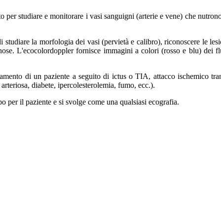
er studiare e monitorare i vasi sanguigni (arterie e vene) che nutrono l
udiare la morfologia dei vasi (pervietà e calibro), riconoscere le lesio
nose. L'ecocolordoppler fornisce immagini a colori (rosso e blu) dei flu
amento di un paziente a seguito di ictus o TIA, attacco ischemico tran
 arteriosa, diabete, ipercolesterolemia, fumo, ecc.).
 per il paziente e si svolge come una qualsiasi ecografia.