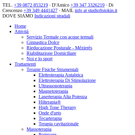
TEL.
+39 0872 853219
· D'Amico
+39 347 3326219
· Di
Crescenzo
+39 349 4441427
· MAIL
info at studiofisiokin.it
DOVE SIAMO
Indicazioni stradali
Home
Attività
Servizio Termale con acque termali
Ginnastica Dolce
Rieducazione Posturale - Mézierès
Riabilitazione Domiciliare
Noi e lo sport
Trattamenti
Terapie Fisiche Strumentali
Elettroterapia Antalgica
Elettroterapia Di Stimolazione
Ultrasuonoterapia
Magnetoterapia
Laserterapia Alta Potenza
Hilterapia®
High Tone Therapy
Onde d'urto
Tecarterapia
Terapia cavitazionale
Massoterapia
Pompage