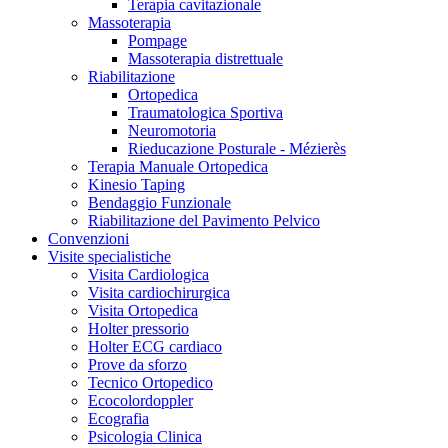
Terapia cavitazionale
Massoterapia
Pompage
Massoterapia distrettuale
Riabilitazione
Ortopedica
Traumatologica Sportiva
Neuromotoria
Rieducazione Posturale - Mézierès
Terapia Manuale Ortopedica
Kinesio Taping
Bendaggio Funzionale
Riabilitazione del Pavimento Pelvico
Convenzioni
Visite specialistiche
Visita Cardiologica
Visita cardiochirurgica
Visita Ortopedica
Holter pressorio
Holter ECG cardiaco
Prove da sforzo
Tecnico Ortopedico
Ecocolordoppler
Ecografia
Psicologia Clinica