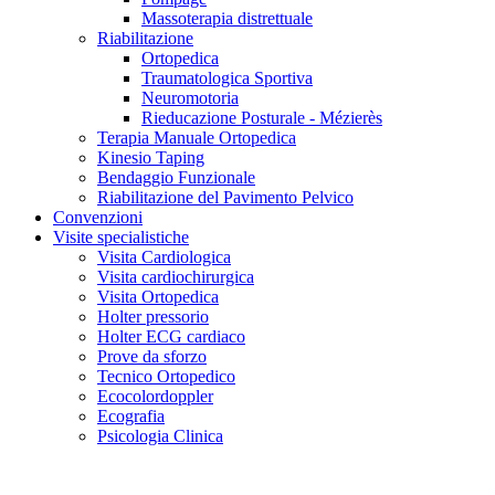
Massoterapia distrettuale
Riabilitazione
Ortopedica
Traumatologica Sportiva
Neuromotoria
Rieducazione Posturale - Mézierès
Terapia Manuale Ortopedica
Kinesio Taping
Bendaggio Funzionale
Riabilitazione del Pavimento Pelvico
Convenzioni
Visite specialistiche
Visita Cardiologica
Visita cardiochirurgica
Visita Ortopedica
Holter pressorio
Holter ECG cardiaco
Prove da sforzo
Tecnico Ortopedico
Ecocolordoppler
Ecografia
Psicologia Clinica