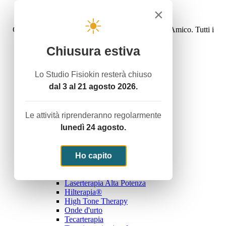
Privacy policy
×
Cookie law
☀
Copyright © 2016 Studiofisiokin - Dott. Carlo D'Amico. Tutti i
diritti riservati.
Sito web realizzato da
Publivoro
Chiusura estiva
Home
Attività
Lo Studio Fisiokin resterà chiuso
Servizio Termale con acque termali
dal 3 al 21 agosto 2026.
Ginnastica Dolce
Rieducazione Posturale - Mézierès
Riabilitazione Domiciliare
Le attività riprenderanno regolarmente
Noi e lo sport
lunedì 24 agosto.
Trattamenti
Terapie Fisiche Strumentali
Elettroterapia Antalgica
Elettroterapia Di Stimolazione
Ho capito
Ultrasuonoterapia
Magnetoterapia
Laserterapia Alta Potenza
Hilterapia®
High Tone Therapy
Onde d'urto
Tecarterapia