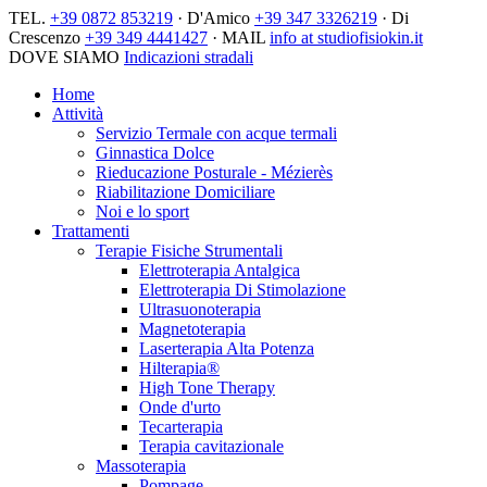
TEL.
+39 0872 853219
· D'Amico
+39 347 3326219
· Di
Crescenzo
+39 349 4441427
· MAIL
info at studiofisiokin.it
DOVE SIAMO
Indicazioni stradali
Home
Attività
Servizio Termale con acque termali
Ginnastica Dolce
Rieducazione Posturale - Mézierès
Riabilitazione Domiciliare
Noi e lo sport
Trattamenti
Terapie Fisiche Strumentali
Elettroterapia Antalgica
Elettroterapia Di Stimolazione
Ultrasuonoterapia
Magnetoterapia
Laserterapia Alta Potenza
Hilterapia®
High Tone Therapy
Onde d'urto
Tecarterapia
Terapia cavitazionale
Massoterapia
Pompage