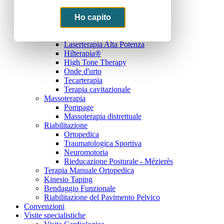
Elettroterapia Antalgica
Elettroterapia Di Stimolazione
Ho capito
Ultrasuonoterapia
Magnetoterapia
Laserterapia Alta Potenza
Hilterapia®
High Tone Therapy
Onde d'urto
Tecarterapia
Terapia cavitazionale
Massoterapia
Pompage
Massoterapia distrettuale
Riabilitazione
Ortopedica
Traumatologica Sportiva
Neuromotoria
Rieducazione Posturale - Mézierès
Terapia Manuale Ortopedica
Kinesio Taping
Bendaggio Funzionale
Riabilitazione del Pavimento Pelvico
Convenzioni
Visite specialistiche