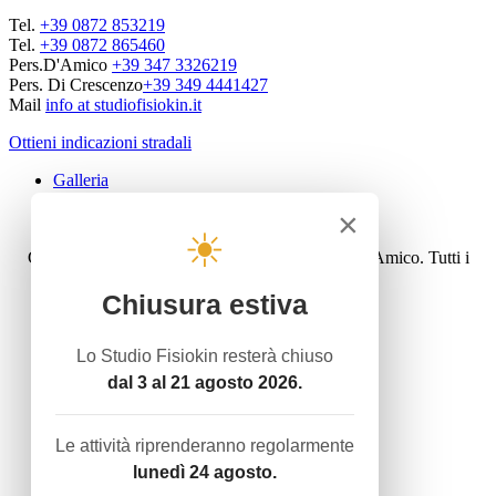
Tel.
+39 0872 853219
Tel.
+39 0872 865460
Pers.D'Amico
+39 347 3326219
Pers. Di Crescenzo
+39 349 4441427
Mail
info at studiofisiokin.it
Ottieni indicazioni stradali
Galleria
Privacy policy
×
Cookie law
☀
Copyright © 2016 Studiofisiokin - Dott. Carlo D'Amico. Tutti i
diritti riservati.
Sito web realizzato da
Publivoro
Chiusura estiva
Home
Attività
Lo Studio Fisiokin resterà chiuso
Servizio Termale con acque termali
dal 3 al 21 agosto 2026.
Ginnastica Dolce
Rieducazione Posturale - Mézierès
Riabilitazione Domiciliare
Le attività riprenderanno regolarmente
Noi e lo sport
lunedì 24 agosto.
Trattamenti
Terapie Fisiche Strumentali