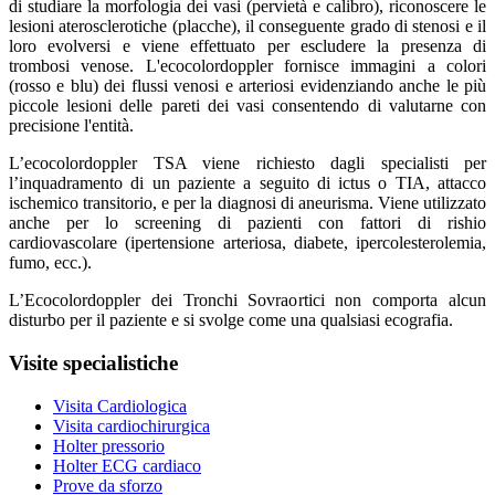
di studiare la morfologia dei vasi (pervietà e calibro), riconoscere le
lesioni aterosclerotiche (placche), il conseguente grado di stenosi e il
loro evolversi e viene effettuato per escludere la presenza di
trombosi venose. L'ecocolordoppler fornisce immagini a colori
(rosso e blu) dei flussi venosi e arteriosi evidenziando anche le più
piccole lesioni delle pareti dei vasi consentendo di valutarne con
precisione l'entità.
L’ecocolordoppler TSA viene richiesto dagli specialisti per
l’inquadramento di un paziente a seguito di ictus o TIA, attacco
ischemico transitorio, e per la diagnosi di aneurisma. Viene utilizzato
anche per lo screening di pazienti con fattori di rishio
cardiovascolare (ipertensione arteriosa, diabete, ipercolesterolemia,
fumo, ecc.).
L’Ecocolordoppler dei Tronchi Sovraortici non comporta alcun
disturbo per il paziente e si svolge come una qualsiasi ecografia.
Visite specialistiche
Visita Cardiologica
Visita cardiochirurgica
Holter pressorio
Holter ECG cardiaco
Prove da sforzo