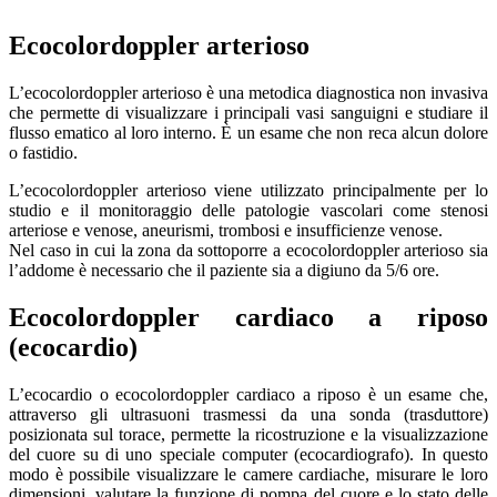
Ecocolordoppler arterioso
L’ecocolordoppler arterioso è una metodica diagnostica non invasiva
che permette di visualizzare i principali vasi sanguigni e studiare il
flusso ematico al loro interno. È un esame che non reca alcun dolore
o fastidio.
L’ecocolordoppler arterioso viene utilizzato principalmente per lo
studio e il monitoraggio delle patologie vascolari come stenosi
arteriose e venose, aneurismi, trombosi e insufficienze venose.
Nel caso in cui la zona da sottoporre a ecocolordoppler arterioso sia
l’addome è necessario che il paziente sia a digiuno da 5/6 ore.
Ecocolordoppler cardiaco a riposo
(ecocardio)
L’ecocardio o ecocolordoppler cardiaco a riposo è un esame che,
attraverso gli ultrasuoni trasmessi da una sonda (trasduttore)
posizionata sul torace, permette la ricostruzione e la visualizzazione
del cuore su di uno speciale computer (ecocardiografo). In questo
modo è possibile visualizzare le camere cardiache, misurare le loro
dimensioni, valutare la funzione di pompa del cuore e lo stato delle