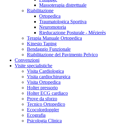
Massoterapia distrettuale
Riabilitazione
Ortopedica
Traumatologica Sportiva
Neuromotoria
Rieducazione Posturale - Mézierès
Terapia Manuale Ortopedica
Kinesio Taping
Bendaggio Funzionale
Riabilitazione del Pavimento Pelvico
Convenzioni
Visite specialistiche
Visita Cardiologica
Visita cardiochirurgica
Visita Ortopedica
Holter pressorio
Holter ECG cardiaco
Prove da sforzo
Tecnico Ortopedico
Ecocolordoppler
Ecografia
Psicologia Clinica