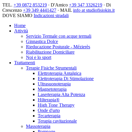
TEL.
+39 0872 853219
· D'Amico
+39 347 3326219
· Di
Crescenzo
+39 349 4441427
· MAIL
info at studiofisiokin.it
DOVE SIAMO
Indicazioni stradali
Home
Attività
Servizio Termale con acque termali
Ginnastica Dolce
Rieducazione Posturale - Mézierès
Riabilitazione Domiciliare
Noi e lo sport
Trattamenti
Terapie Fisiche Strumentali
Elettroterapia Antalgica
Elettroterapia Di Stimolazione
Ultrasuonoterapia
Magnetoterapia
Laserterapia Alta Potenza
Hilterapia®
High Tone Therapy
Onde d'urto
Tecarterapia
Terapia cavitazionale
Massoterapia
Pompage