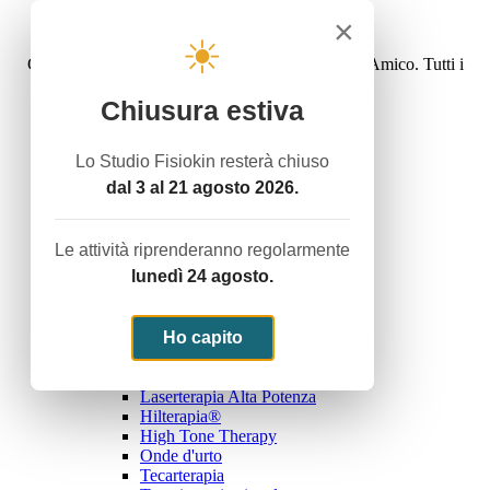
Privacy policy
×
Cookie law
☀
Copyright © 2016 Studiofisiokin - Dott. Carlo D'Amico. Tutti i
diritti riservati.
Sito web realizzato da
Publivoro
Chiusura estiva
Home
Attività
Lo Studio Fisiokin resterà chiuso
Servizio Termale con acque termali
dal 3 al 21 agosto 2026.
Ginnastica Dolce
Rieducazione Posturale - Mézierès
Riabilitazione Domiciliare
Le attività riprenderanno regolarmente
Noi e lo sport
lunedì 24 agosto.
Trattamenti
Terapie Fisiche Strumentali
Elettroterapia Antalgica
Elettroterapia Di Stimolazione
Ho capito
Ultrasuonoterapia
Magnetoterapia
Laserterapia Alta Potenza
Hilterapia®
High Tone Therapy
Onde d'urto
Tecarterapia