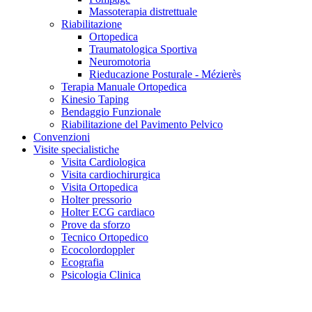
Massoterapia distrettuale
Riabilitazione
Ortopedica
Traumatologica Sportiva
Neuromotoria
Rieducazione Posturale - Mézierès
Terapia Manuale Ortopedica
Kinesio Taping
Bendaggio Funzionale
Riabilitazione del Pavimento Pelvico
Convenzioni
Visite specialistiche
Visita Cardiologica
Visita cardiochirurgica
Visita Ortopedica
Holter pressorio
Holter ECG cardiaco
Prove da sforzo
Tecnico Ortopedico
Ecocolordoppler
Ecografia
Psicologia Clinica