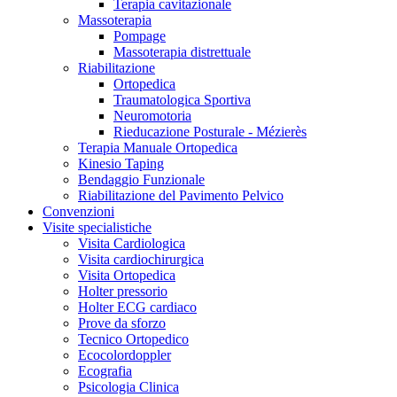
Terapia cavitazionale
Massoterapia
Pompage
Massoterapia distrettuale
Riabilitazione
Ortopedica
Traumatologica Sportiva
Neuromotoria
Rieducazione Posturale - Mézierès
Terapia Manuale Ortopedica
Kinesio Taping
Bendaggio Funzionale
Riabilitazione del Pavimento Pelvico
Convenzioni
Visite specialistiche
Visita Cardiologica
Visita cardiochirurgica
Visita Ortopedica
Holter pressorio
Holter ECG cardiaco
Prove da sforzo
Tecnico Ortopedico
Ecocolordoppler
Ecografia
Psicologia Clinica