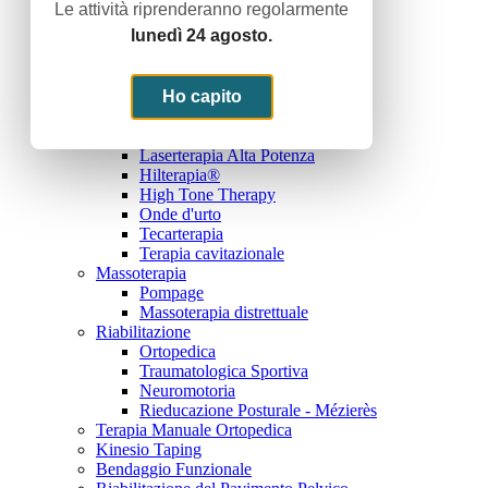
Le attività riprenderanno regolarmente
Noi e lo sport
lunedì 24 agosto.
Trattamenti
Terapie Fisiche Strumentali
Elettroterapia Antalgica
Elettroterapia Di Stimolazione
Ho capito
Ultrasuonoterapia
Magnetoterapia
Laserterapia Alta Potenza
Hilterapia®
High Tone Therapy
Onde d'urto
Tecarterapia
Terapia cavitazionale
Massoterapia
Pompage
Massoterapia distrettuale
Riabilitazione
Ortopedica
Traumatologica Sportiva
Neuromotoria
Rieducazione Posturale - Mézierès
Terapia Manuale Ortopedica
Kinesio Taping
Bendaggio Funzionale