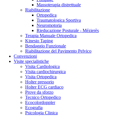
Massoterapia distrettuale
Riabilitazione
Ortopedica
Traumatologica Sportiva
Neuromotoria
Rieducazione Posturale - Mézierès
Terapia Manuale Ortopedica
Kinesio Taping
Bendaggio Funzionale
Riabilitazione del Pavimento Pelvico
Convenzioni
Visite specialistiche
Visita Cardiologica
Visita cardiochirurgica
Visita Ortopedica
Holter pressorio
Holter ECG cardiaco
Prove da sforzo
Tecnico Ortopedico
Ecocolordoppler
Ecografia
Psicologia Clinica