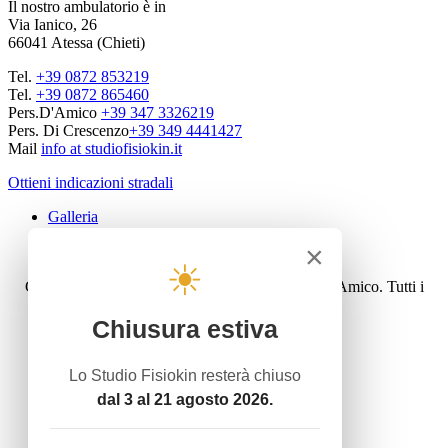
Il nostro ambulatorio è in
Via Ianico, 26
66041 Atessa (Chieti)
Tel.
+39 0872 853219
Tel.
+39 0872 865460
Pers.D'Amico
+39 347 3326219
Pers. Di Crescenzo
+39 349 4441427
Mail
info at studiofisiokin.it
Ottieni indicazioni stradali
Galleria
Privacy policy
×
Cookie law
☀
Copyright © 2016 Studiofisiokin - Dott. Carlo D'Amico. Tutti i
diritti riservati.
Sito web realizzato da
Publivoro
Chiusura estiva
Home
Attività
Lo Studio Fisiokin resterà chiuso
Servizio Termale con acque termali
dal 3 al 21 agosto 2026.
Ginnastica Dolce
Rieducazione Posturale - Mézierès
Riabilitazione Domiciliare