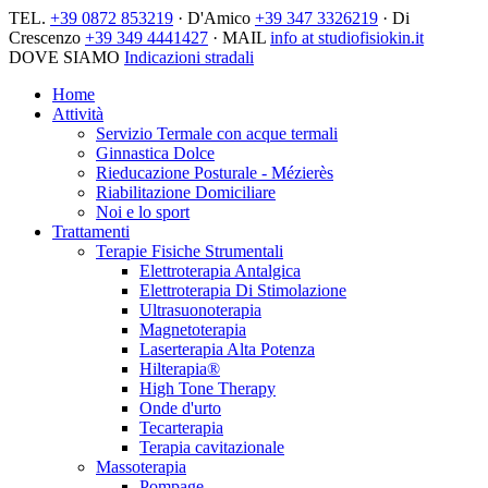
TEL.
+39 0872 853219
· D'Amico
+39 347 3326219
· Di
Crescenzo
+39 349 4441427
· MAIL
info at studiofisiokin.it
DOVE SIAMO
Indicazioni stradali
Home
Attività
Servizio Termale con acque termali
Ginnastica Dolce
Rieducazione Posturale - Mézierès
Riabilitazione Domiciliare
Noi e lo sport
Trattamenti
Terapie Fisiche Strumentali
Elettroterapia Antalgica
Elettroterapia Di Stimolazione
Ultrasuonoterapia
Magnetoterapia
Laserterapia Alta Potenza
Hilterapia®
High Tone Therapy
Onde d'urto
Tecarterapia
Terapia cavitazionale
Massoterapia
Pompage