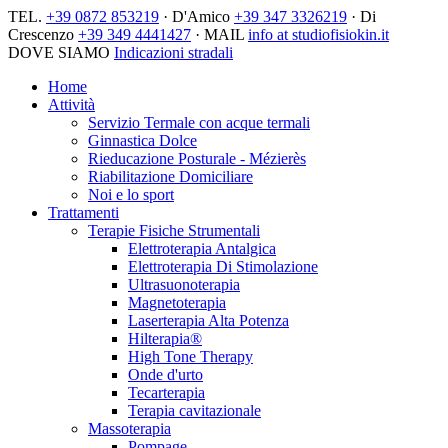
TEL.
+39 0872 853219
· D'Amico
+39 347 3326219
· Di
Crescenzo
+39 349 4441427
· MAIL
info at studiofisiokin.it
DOVE SIAMO
Indicazioni stradali
Home
Attività
Servizio Termale con acque termali
Ginnastica Dolce
Rieducazione Posturale - Mézierès
Riabilitazione Domiciliare
Noi e lo sport
Trattamenti
Terapie Fisiche Strumentali
Elettroterapia Antalgica
Elettroterapia Di Stimolazione
Ultrasuonoterapia
Magnetoterapia
Laserterapia Alta Potenza
Hilterapia®
High Tone Therapy
Onde d'urto
Tecarterapia
Terapia cavitazionale
Massoterapia
Pompage