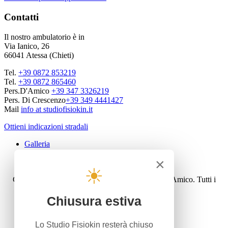
Contatti
Il nostro ambulatorio è in
Via Ianico, 26
66041 Atessa (Chieti)
Tel.
+39 0872 853219
Tel.
+39 0872 865460
Pers.D'Amico
+39 347 3326219
Pers. Di Crescenzo
+39 349 4441427
Mail
info at studiofisiokin.it
Ottieni indicazioni stradali
Galleria
Privacy policy
×
Cookie law
☀
Copyright © 2016 Studiofisiokin - Dott. Carlo D'Amico. Tutti i
diritti riservati.
Sito web realizzato da
Publivoro
Chiusura estiva
Home
Attività
Lo Studio Fisiokin resterà chiuso