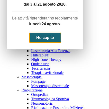
Servizio Termale con acque termali
dal 3 al 21 agosto 2026.
Ginnastica Dolce
Rieducazione Posturale - Mézierès
Riabilitazione Domiciliare
Le attività riprenderanno regolarmente
Noi e lo sport
lunedì 24 agosto.
Trattamenti
Terapie Fisiche Strumentali
Elettroterapia Antalgica
Elettroterapia Di Stimolazione
Ho capito
Ultrasuonoterapia
Magnetoterapia
Laserterapia Alta Potenza
Hilterapia®
High Tone Therapy
Onde d'urto
Tecarterapia
Terapia cavitazionale
Massoterapia
Pompage
Massoterapia distrettuale
Riabilitazione
Ortopedica
Traumatologica Sportiva
Neuromotoria
Rieducazione Posturale - Mézierès