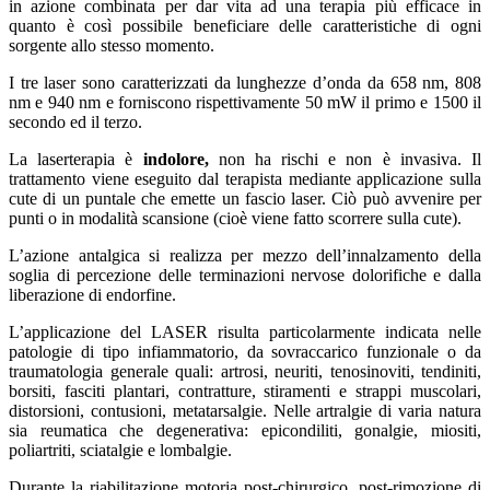
in azione combinata per dar vita ad una terapia più efficace in
quanto è così possibile beneficiare delle caratteristiche di ogni
sorgente allo stesso momento.
I tre laser sono caratterizzati da lunghezze d’onda da 658 nm, 808
nm e 940 nm e forniscono rispettivamente 50 mW il primo e 1500 il
secondo ed il terzo.
La laserterapia è
indolore,
non ha rischi e non è invasiva. Il
trattamento viene eseguito dal terapista mediante applicazione sulla
cute di un puntale che emette un fascio laser. Ciò può avvenire per
punti o in modalità scansione (cioè viene fatto scorrere sulla cute).
L’azione antalgica si realizza per mezzo dell’innalzamento della
soglia di percezione delle terminazioni nervose dolorifiche e dalla
liberazione di endorfine.
L’applicazione del LASER risulta particolarmente indicata nelle
patologie di tipo infiammatorio, da sovraccarico funzionale o da
traumatologia generale quali: artrosi, neuriti, tenosinoviti, tendiniti,
borsiti, fasciti plantari, contratture, stiramenti e strappi muscolari,
distorsioni, contusioni, metatarsalgie. Nelle artralgie di varia natura
sia reumatica che degenerativa: epicondiliti, gonalgie, miositi,
poliartriti, sciatalgie e lombalgie.
Durante la riabilitazione motoria post-chirurgico, post-rimozione di