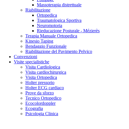
Massoterapia distrettuale
Riabilitazione
Ortopedica
Traumatologica Sportiva
Neuromotoria
Rieducazione Posturale - Mézierès
Terapia Manuale Ortopedica
Kinesio Taping
Bendaggio Funzionale
Riabilitazione del Pavimento Pelvico
Convenzioni
Visite specialistiche
Visita Cardiologica
Visita cardiochirurgica
Visita Ortopedica
Holter pressorio
Holter ECG cardiaco
Prove da sforzo
Tecnico Ortopedico
Ecocolordoppler
Ecografia
Psicologia Clinica